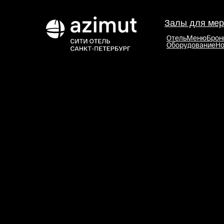
Залы для мер
Отель
Меню
Брон
Оборудование
Но