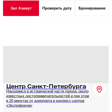
видом, который украсит ваши праздничные
моменты и создаст фон, достойный особого
события. «Берлин" — это идеальное
сочетание элегантности и комфорта, где
каждая деталь продумана для вашего
удобства.
Зал сдается вместе с залом Вена.
100 мест
198 м²
160 000 ₽
Вместимость
Этаж 18
за 8 часов
U-форма
Банкет
Фуршет
100
190
60
Зал Берлин
Проверить дату
Бронирование