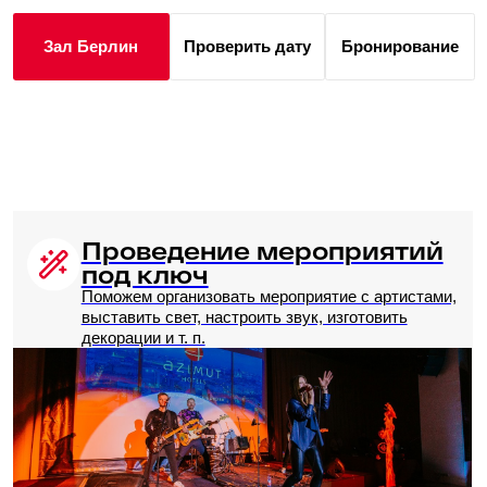
+7 960 260 48 56
sales.eventspb@azimuthotels.com
Или задайте
вопрос
в мессенджере