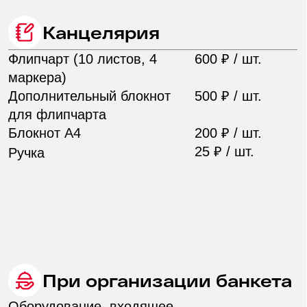
AZIMUT Сити
Отель Санкт-
Петербург 4*
Комфортное
размещение ваших
гостей
AZIMUT Сити Отель Санкт-Петербург —
идеальный выбор для комфортного
пребывания и отдыха. Отель расположен
в самом высоком здании исторического
центра города, откуда можно насладиться
потрясающим панорамным видом на Санкт-
Петербург. Близость к реке Фонтанка
является преимуществом для размещения
в сезон речной навигации.
Все возможности отеля