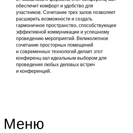
Встроенный лазерный
Кострома
обеспечит комфорт и удобство для
проектор Xiaomi Mijia Laser,
3500 ₽ / день
участников. Сочетание трех залов позволяет
1920 × 1080
расширить возможности и создать
любой зал
Передвижная плазменная
гармоничное пространство, способствующее
3500 ₽ / день
панель LG, 1920 × 1080,
эффективной коммуникации и успешному
диагональ 55 дюймов
проведению мероприятий. Великолепное
сочетание просторных помещений
и современных технологий делает этот
конференц-зал идеальным выбором для
проведения любых деловых встреч
и конференций.
Оборудование
Радиомикрофон
1000 ₽ / день
Головной микрофон
400 ₽ / час
Ноутбук
3500 ₽ / день
500 ₽ / день
Кликер
HDMI-сплиттер
1500 ₽ / день
Концертный свет в зале
10 000 ₽ / день
Азимут