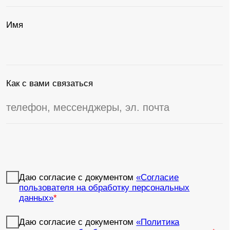
Помогу составить
меню для вашего
мероприятия
Менеджер Мария расскажет о порядке
и условиях бронирования, поможет
составить банкетное меню, ответит
на вопросы
Проконсультироваться
+7 (960) 260 48 56
sales.eventspb@azimuthotels.com