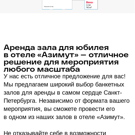
12 вариантов кофе-брейков, 5 — фуршетного
меню, 4 вида банкетного меню и питание
по системе «Шведский стол»