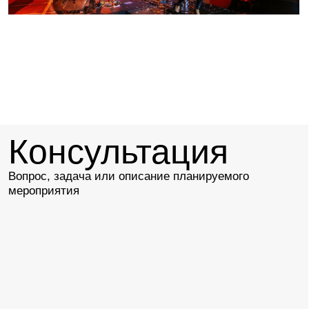
Меню
Кофе-
Шведский
Фуршеты
Банкеты
брейки
стол
Стоимость указана из расчета на одного человека, с учетом
НДС 22% и обслуживания