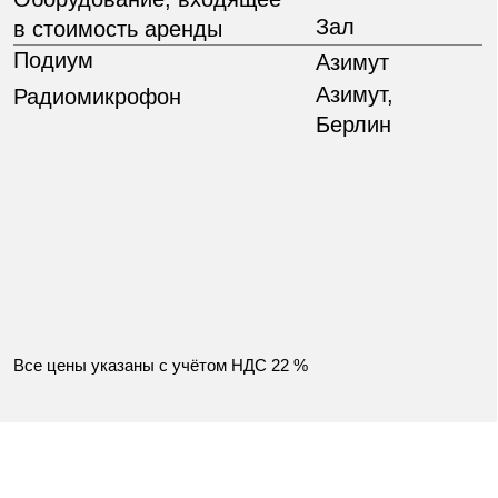
594 номера 14−27 м²,
6 категорий