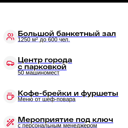
с парковкой
50 машиномест
Кофе-брейки и фуршеты
Меню от шеф-повара
Мероприятие под ключ
с персональным менеджером
Современное
оборудование
лазерные проекторы, аудио- и видео-
системы
594 номера
в отеле для размещения гостей
Проведение ночных
мероприятий