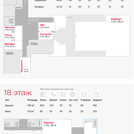
любого масштаба
У нас есть отличное предложение для вас!
Мы предлагаем широкий выбор банкетных
залов для аренды в самом сердце Санкт-
Петербурга. Независимо от формата вашего
мероприятия, вы сможете провести его
в одном из наших залов в отеле «Азимут».
Не отказывайте себе в возможности
провести незабываемое событие
в прекрасном месте. Доверьтесь нам
и насладитесь каждым моментом вашего
особенного мероприятия!
Банкетное обслуживание