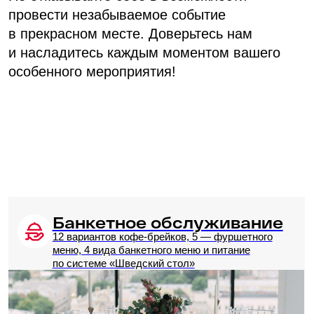
Большой зал для
юбилея «Азимут»
Является идеальным вариантом для
проведения масштабных юбилеев
до 600 гостей. Приглашаем Вас насладиться
нашим ассортиментом изысканных
кулинарных шедевров, разработанных
талантливым шеф-поваром специально для
вашего особого мероприятия. Позвольте