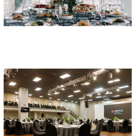
нам создать незабываемый банкет, фуршет
или кофе-брейк, моменты, которые оставят
незабываемые впечатления как для вас, так
и для ваших почетных гостей.
600 мест
1250 м²
280 000 ₽
Вместимость
Этаж 2
за 8 часов
U-форма
Банкет
Фуршет
150
600
900
Зал Азимут
Проверить дату
Бронирование