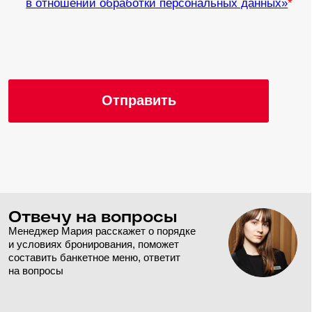
Аренда оборудования
Экраны и проекторы
Зал
Светодиодный экран
Азимут
(3,5 × 6 м, разрешение
40 000 ₽ / день
2112 × 1232 пикселей,
соотношение сторон 16:9,
размер пикселей 2мм)
Светодиодные боковые
Азимут
панели (2х3.5м,
40 000 ₽ / день
разрешение 768х1344,
соотношение сторон 9:16,
размер пикселя 2,6мм)
Светодиодный экран
Берлин
(2 × 3,5 м, разрешение
20 000 ₽ / день