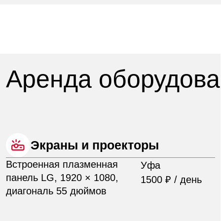
+7 (960) 260 48 56
sales.eventspb@azimuthotels.com