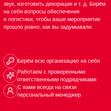
Шведский стол
Рестораны, лобби-
бар 24 часа
Ресторан Ф 11