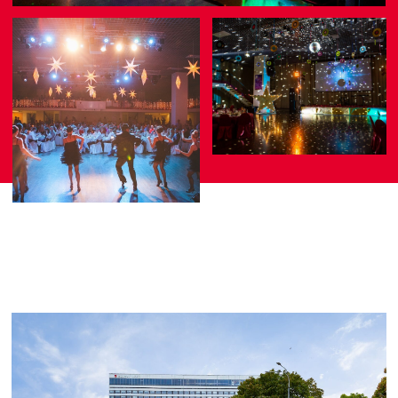
1,3 км
5 км
Балтийский вокзал
Московский вокзал
10км
18 км
Ладожский вокзал
Аэропорт Пулково
10 мин.
20 мин.
м. Балтийская
м. Технологический
Институт