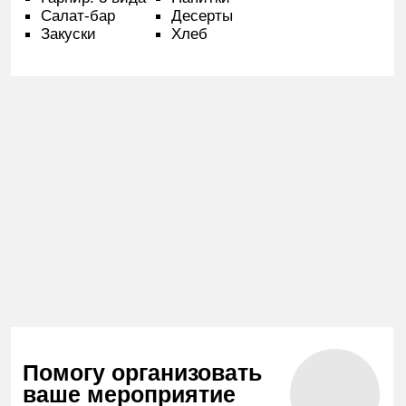
Канцелярия
Флипчарт (10 листов,
600 ₽ / шт.
4 маркера)
Дополнительный блокнот
500 ₽ / шт.
для флипчарта
Блокнот А4
200 ₽ / шт.
25 ₽ / шт.
Ручка
Проведение
мероприятий
Все цены указаны с учётом НДС 22 %
под ключ
Поможем организовать мероприятие
с артистами, выставить свет, настроить