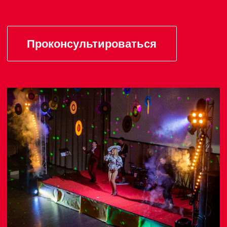
Собственная
парковка
на 50 машиномест
от 500 ₽ / день
Санкт-Петербург,
Лермонтовский пр-кт.,
43/1, литер А
Транспортная доступность