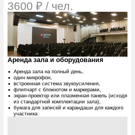
Помогу организовать
ваше мероприятие
Менеджер Мария расскажет о порядке
и условиях бронирования, поможет
составить банкетное меню, ответит
на вопросы
Проконсультироваться
+7 (960) 260 48 56
sales.eventspb@azimuthotels.com