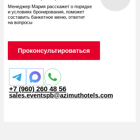
звук, изготовить декорации и т. д. Берём
Меню
на себя вопросы обеспечения
и логистики, чтобы ваше мероприятие
прошло ровно, как вы задумывали.
Кофе-
Шведский
Фуршеты
Банкеты
брейки
стол
Стоимость указана из расчета на одного человека, с учетом
НДС 22% и обслуживания
Берём всю организацию на себя
Работаем с проверенными
Помогу составить
ответственными подрядчиками
меню для вашего
С вами всегда на связи
мероприятия
персональный менеджер
Менеджер Мария расскажет о порядке
и условиях бронирования, поможет
составить банкетное меню, ответит
на вопросы
Проконсультироваться
Проконсультироваться