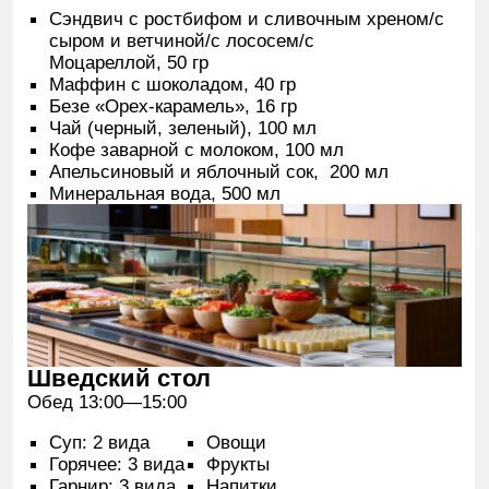
Оборудование
Радиомикрофон
1000 ₽ / день
Головной микрофон
400 ₽ / час
Ноутбук
3500 ₽ / день
500 ₽ / день
Кликер
HDMI-сплиттер
1500 ₽ / день
Концертный свет в зале
10 000 ₽ / день
Азимут
Выделенный интернет
5000 ₽ / 100 МБ
10 000 ₽ / 1 ГБ
Технический специалист
1000 ₽ / час
(от 5 часов)