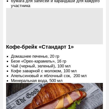
Аренда зала и оборудования
Аренда зала на полный день,
один микрофон,
встроенная система звукоусиления,
флипчарт с блокнотом и маркерами,
экран-проектор или плазменная панель (исходя
из стандартной комплектации зала),
бумага для записей и карандаши для каждого
участника
Кофе-брейк «Бизнес 1»
Бельгийская выпечка, 40 гр
Фруктовый шашлычок, 50 гр
Безе «Малина», 15 гр