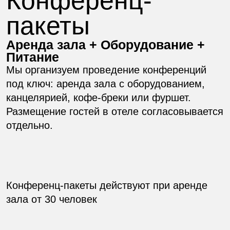
Апельсиновый и яблочный сок, 200 мл
Минеральная вода, 500 мл
Кофе-брейк «Стандарт 2»
Круассан с сыром и ветчиной, 70 гр
Дениш с джемом, 60 гр
Безе «Шоколад», 15 гр
Чай (черный, зеленый), 100 мл
Кофе заварной с молоком, 100 мл
Апельсиновый и яблочный сок, по 200 мл
Минеральная вода, 500 мл
Шведский стол
Обед 13:00—15:00