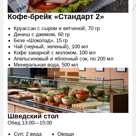
Чай (черный, зеленый), 100 мл
Кофе заварной с молоком, 100 мл
Апельсиновый и яблочный сок, 200 мл
Минеральная вода, 500 мл
Кофе-брейк «Бизнес 2»
Сэндвич с ростбифом и сливочным хреном/с
сыром и ветчиной/с лососем/с
Моцареллой, 50 гр
Маффин с шоколадом, 40 гр
Безе «Орех-карамель», 16 гр
Чай (черный, зеленый), 100 мл
Кофе заварной с молоком, 100 мл
Апельсиновый и яблочный сок, 200 мл
Минеральная вода, 500 мл