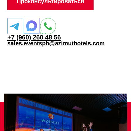
потрясающим панорамным видом на Санкт-
Петербург. Близость к реке Фонтанка
является преимуществом для размещения
в сезон речной навигации.
Все возможности отеля