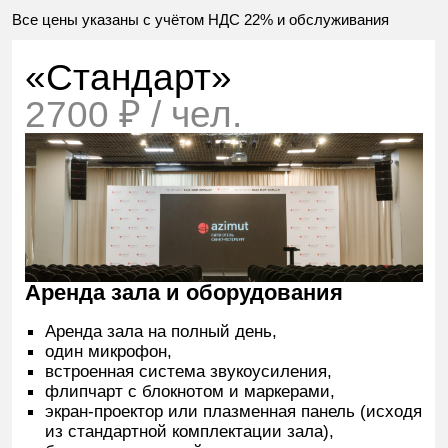
Суп: 2 вида
Овощи
Горячее: 3 вида
Фрукты
Гарнир: 3 вида
Напитки
Салат-бар
Десерты
Закуски
Хлеб
«Бизнес»
3600 ₽ / чел.