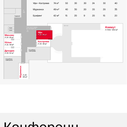
Аренда зала и оборудования
Аренда зала на полный день,
один микрофон,
встроенная система звукоусиления,
флипчарт с блокнотом и маркерами,
экран-проектор или плазменная панель (исходя
из стандартной комплектации зала),
бумага для записей и карандаши для каждого
участника
Кофе-брейк «Стандарт 1»
Домашнее печенье, 20 гр
Безе «Орех-карамель», 16 гр
Чай (черный, зеленый), 100 мл
Кофе заварной с молоком, 100 мл