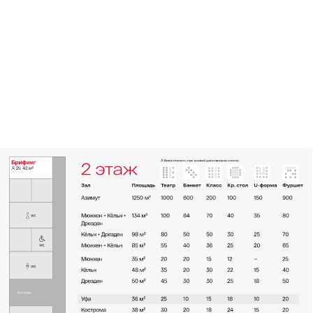
Питание
Мы организуем проведение конференций
под ключ: аренда зала с оборудованием,
канцелярией, кофе-бреки или фуршет.
Размещение гостей в отеле согласовывается
отдельно.
Конференц-пакеты действуют при аренде
зала от 30 человек
Все цены указаны с учётом НДС 22% и обслуживания
«Стандарт»
2700 ₽ / чел.