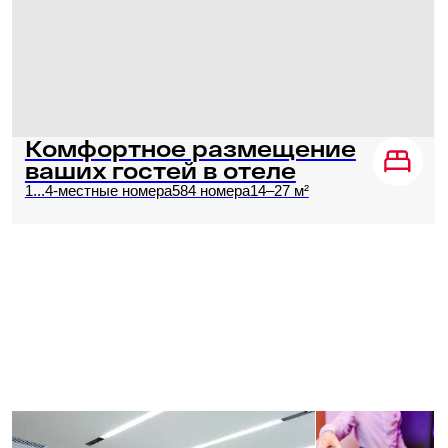
Зал для фуршета
«Кёльн»
Это прекрасное место для проведения
делового мероприятия в небольшом
формате с элементами фуршета или кофе-
брейка. Здесь вы найдете все необходимое
оборудование, чтобы сделать ваше
мероприятие максимально продуктивным.
В зале также предусмотрена удобная
обстановка, включая ковровое покрытие,
которое создает комфортную атмосферу для
ваших гостей.
48
16 000 ₽
40 мест
м²
за 8 часов
Вместимость