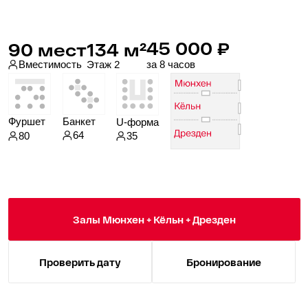
30 000 ₽
65 мест
85 м²
Этаж 2
Вместимость
за 8 часов
Фуршет
Банкет
U-форма
40
65
20
Зал Мюнхен + Кёльн
Проверить дату
Бронирование