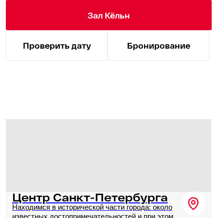
190 мест
198 м²
160 000 ₽
Вместимость
Этаж 18
за 8 часов
U-форма
Фуршет
Банкет
190
100
60
Зал Берлин
Проверить дату
Бронирование
Собственная парковка
Уникальная особенность локации отеля —
вместительная парковка прямо в центре Санкт-