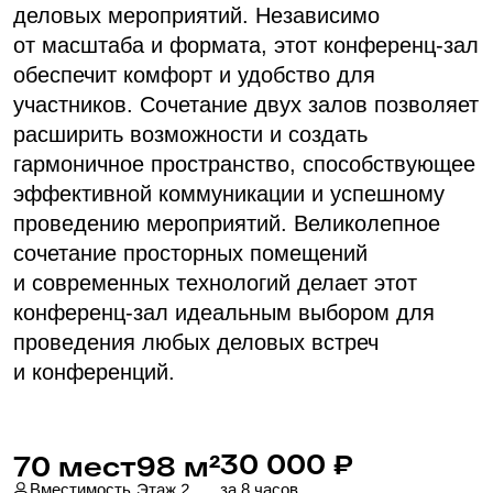
Этаж 2
Вместимость
за 8 часов
Фуршет
Банкет
20
25
Зал Мюнхен
Проверить дату
Бронирование
Проведение мероприятий
под ключ
Поможем организовать мероприятие с артистами,
выставить свет, настроить звук, изготовить