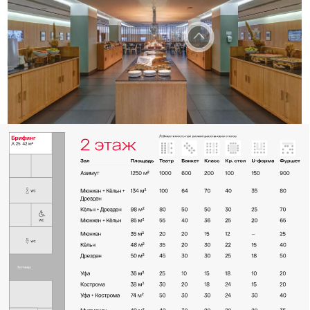
Аренда конференц-зала для
фуршета в нашем отеле —
отличное решение для
мероприятия любого
масштаба
На мероприятиях, таких как фуршеты, нет
необходимости организовывать места для
каждого приглашённого, что делает залы
AZIMUT Сити Отель Санкт-Петербург
особенно подходящими для таких
форматов. Мы рады предложить