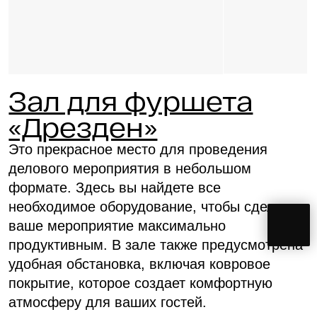
Зал для фуршета
«Вена»
Еще один прекрасный зал, который
находится на 18 этаже с не менее
захватывающим видом на исторический
Санкт-Петербург. Зал сдается вместе с
залом Берлин.
100 мест
110 м²
160 000 ₽
Вместимость
Этаж 18
за 8 часов
U-форма
Фуршет
Банкет
30
100
50