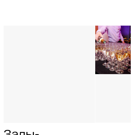
Залы-трансформеры
для фуршетов
«Кёльн + Дрезден»
Является уникальным пространством,