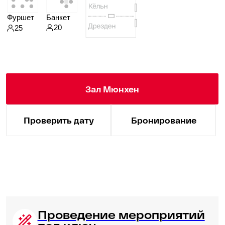
Зал для фуршета
«Дрезден»
Это прекрасное место для проведения
делового мероприятия в небольшом
формате. Здесь вы найдете все
необходимое оборудование, чтобы сделать
ваше мероприятие максимально
продуктивным. В зале также предусмотрена
удобная обстановка, включая ковровое
покрытие, которое создает комфортную
атмосферу для ваших гостей.
16 000 ₽
50 мест
50 м²
Этаж 2
Вместимость
за 8 часов