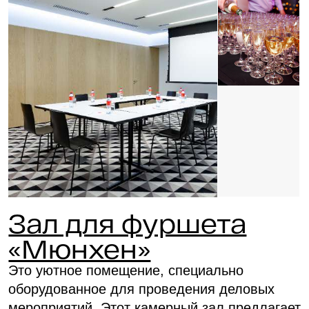
Этаж 2
Фуршет
Банкет
U-форма
20
40
15
Зал Кёльн
Проверить дату
Бронирование