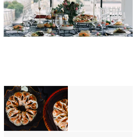
сочетание просторных помещений
и современных технологий делает этот
конференц-зал идеальным выбором для
проведения любых деловых встреч
и конференций.
45 000 ₽
90 мест
134 м²
Этаж 2
Вместимость
за 8 часов
Фуршет
Банкет
U-форма
64
80
35
Залы Мюнхен + Кёльн + Дрезден
Проверить дату
Бронирование