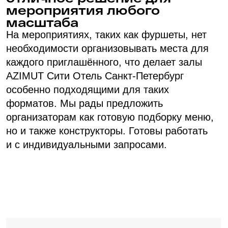
Зал для фуршета
«Азимут»
с балконом
Площадью 1250 м² и вместимостью от 100
до 900 человек. Этот зал оснащен
стационарной сценой, LED-экраном
размером 3×6 метров и современным
мультимедийным оборудованием, включая
профессиональный свет и звук. Это
идеальное место для крупных банкетов
и мероприятий.
900 мест
1250 м²
280 000 ₽