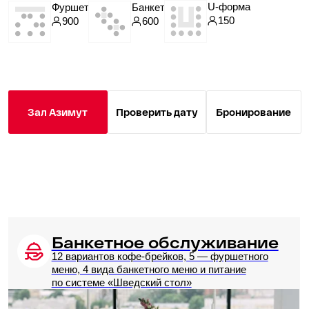
Залы-трансформеры
для фуршетов
«Мюнхен + Кёльн +
Дрезден»
Является уникальным пространством,
состоящим из трех залов, представляющих
идеальную платформу для проведения
деловых мероприятий. Независимо
от масштаба и формата, этот конференц-зал
обеспечит комфорт и удобство для
участников. Сочетание трех залов позволяет
расширить возможности и создать
гармоничное пространство, способствующее
эффективной коммуникации и успешному
проведению мероприятий. Великолепное