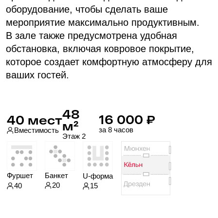
Зал для фуршета
«Берлин»
Зал располагается на 18 этаже, откуда
открывается блистательный панорамный
вид. Именно здесь можно провести
запоминающееся деловое мероприятие
с изысканными блюдами, созданными лично
шеф-поваром AZIMUT Сити Отель Санкт-
Петербург. Зал сдается вместе с залом
Вена.