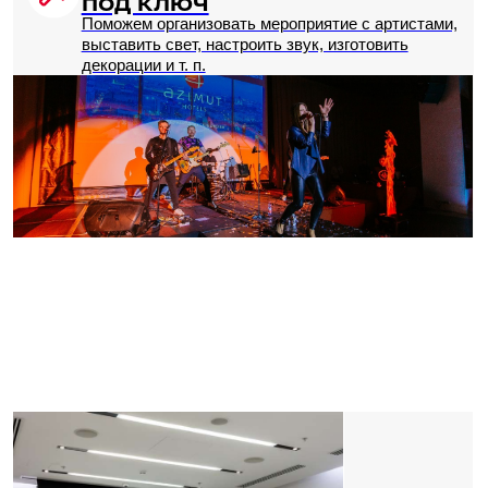
Фуршет
Банкет
U-форма
30
50
18
Зал Дрезден
Проверить дату
Бронирование
Захватывающий вид
на город
Наш отель является одним из самых высоких
зданий в центре города, на 18 этаже
располагаются сразу 2 зала