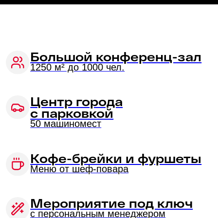
с парковкой
50 машиномест
Кофе-брейки и фуршеты
Меню от шеф-повара
Мероприятие под ключ
с персональным менеджером
Современное
оборудование
лазерные проекторы, аудио- и видео-
системы
594 номера
в отеле для размещения гостей
Проведение ночных
мероприятий