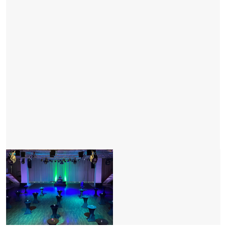
Вместимость
Этаж 2
за 8 часов
U-форма
Фуршет
Банкет
150
900
600
Зал Азимут
Проверить дату
Бронирование
Банкетное обслуживание
12 вариантов кофе-брейков, 5 — фуршетного
меню, 4 вида банкетного меню и питание
по системе «Шведский стол»