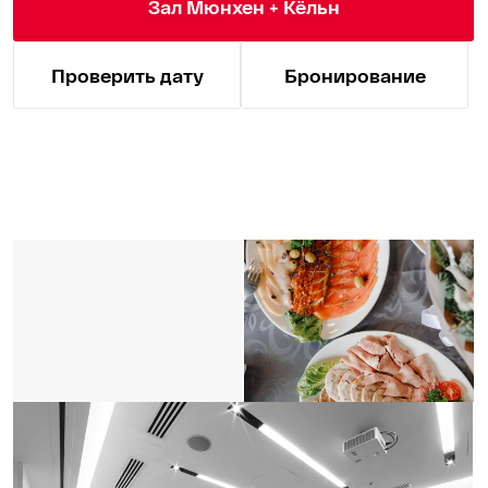
1...4-местные номера
584 номера
14–27 м²