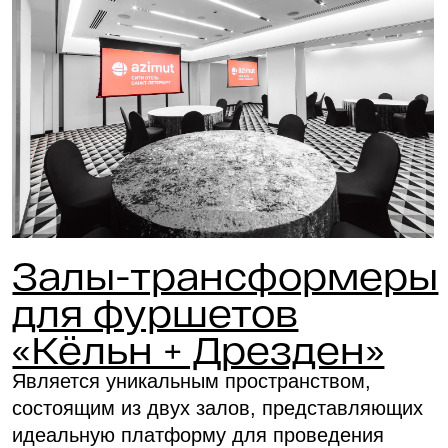
Зал для фуршета
«Мюнхен»
Это уютное помещение, специально
оборудованное для проведения деловых
мероприятий. Этот камерный зал предлагает
идеальную атмосферу, чтобы встречаться,
обсуждать и принимать решения, вовлекая
участников в продуктивные дискуссии.
Независимо от того, проводится ли здесь
конференция, семинар, презентация или
корпоративное событие, конференц-зал
«Мюнхен» создает комфортное
пространство, в котором каждый гость может
сосредоточиться на важных вопросах
и достичь желаемых результатов.
16 000 ₽
25 мест
35 м²