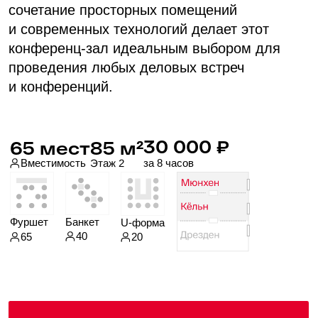
Фуршет
Банкет
U-форма
50
70
25
Залы Кёльн + Дрезден
Проверить дату
Бронирование
Комфортное размещение
ваших гостей в отеле