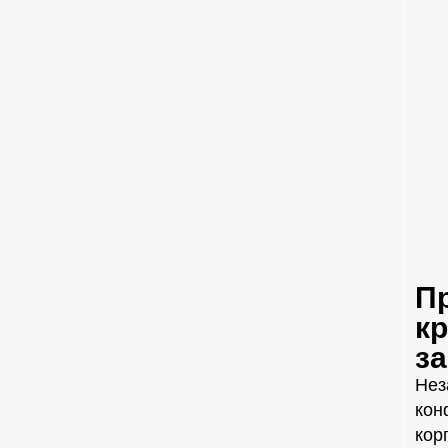
П
кр
з
Нез
кон
кор