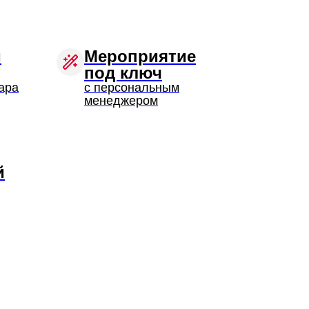
и
Мероприятие
под ключ
ара
с персональным
менеджером
й