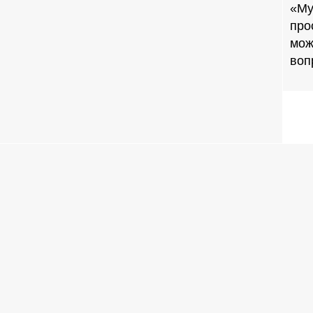
«Му
про
мож
воп