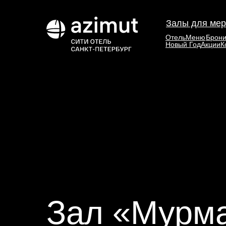
Залы для мер
Отель
Меню
Брони
Новый Год
Акции
К
Зал «Мурм