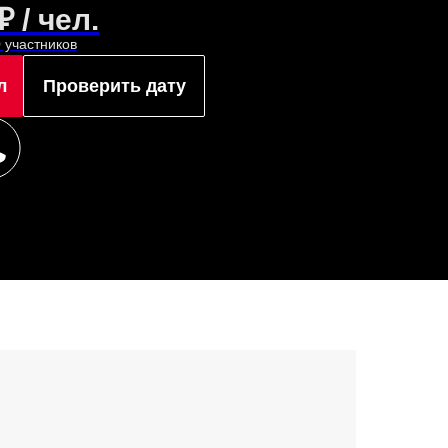
 / чел.
 участников
л
Проверить дату