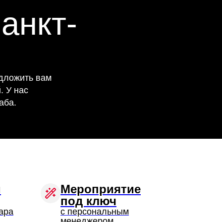
анкт-
едложить вам
. У нас
аба.
и
Мероприятие
под ключ
ара
с персональным
менеджером