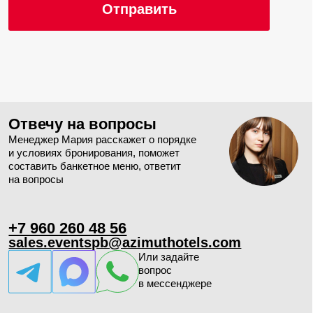
Меню
Кофе-
Шведский
Фуршеты
Банкеты
брейки
стол
Стоимость указана из расчета на одного человека, с учетом
НДС 22% и обслуживания
Помогу составить
меню для вашего
мероприятия
Менеджер Мария расскажет о порядке
и условиях бронирования, поможет
составить банкетное меню, ответит
на вопросы
Проведение
мероприятий