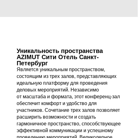
Проконсультироваться
под ключ
Поможем организовать мероприятие
с артистами, выставить свет, настроить
+7 (960) 260 48 56
звук, изготовить декорации и т. д. Берём
sales.eventspb@azimuthotels.com
на себя вопросы обеспечения
и логистики, чтобы ваше мероприятие
Уникальность пространства
прошло ровно, как вы задумывали.
AZIMUT Сити Отель Санкт-
Петербург
Является уникальным пространством,
состоящим из трех залов, представляющих
Берём всю организацию на себя
идеальную платформу для проведения
деловых мероприятий. Независимо
Работаем с проверенными
от масштаба и формата, этот конференц-зал
ответственными подрядчиками
обеспечит комфорт и удобство для
С вами всегда на связи
участников. Сочетание трех залов позволяет
персональный менеджер
расширить возможности и создать
гармоничное пространство, способствующее
эффективной коммуникации и успешному
проведению мероприятий. Великолепное