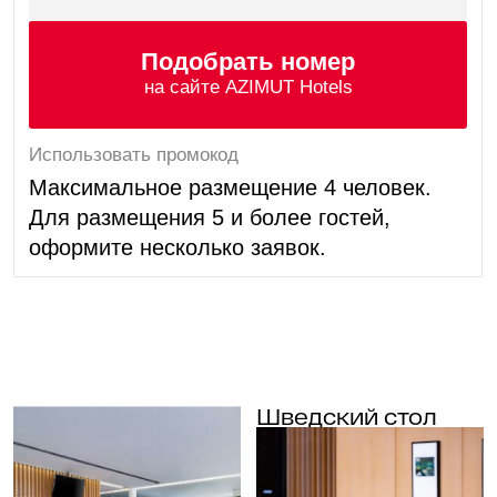
Эрмитаж и Дворцовая
Vokzal 1853
площадь
13 мин.
20 мин.
Новая Голандия
Музей железных
дорог России
15 мин.
10 мин.
Троице-Измайловский собор
Николо-Богоявленский Морской собор
Большая хоральная синагога
Юсуповский сад
Большой драматический театр
Египетский мост
Семимостье
Музей-усадьба Г. Р. Державина
Океанариум