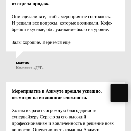
из отдела продаж.
Отвечу на вопросы
Они сделали все, чтобы мероприятие состоялось.
Менеджер Мария расскажет о порядке
И решали все вопросы, которые возникали. Кофе-
и условиях бронирования, поможет
брейки вкусные, обслуживание было на уровне.
составить банкетное меню, ответит
на вопросы
Залы хорошие. Вернемся еще.
+7 960 260 48 56
sales.eventspb@azimuthotels.com
Или задайте
Максим
вопрос
Компания «ДРТ»
в мессенджере
Мероприятие в Азимуте прошло успешно,
несмотря на возникшие сложности.
Хотим выразить огромную благодарность
супервайзеру Сергею за его высокий
Залы для
профессионализм и вовлеченность в решение всех
мероприятий
вопросов. Оперативность команды Азимута