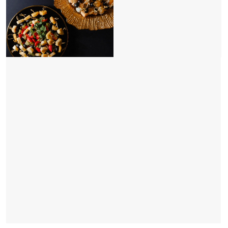
₽, не менее чем за 48 часов до даты
вашего события
Дополнительно оплачивается доставка
оборудования
Обслуживание официантов входит
в стоимость
Консультация
Вопрос, задача или описание планируемого
мероприятия