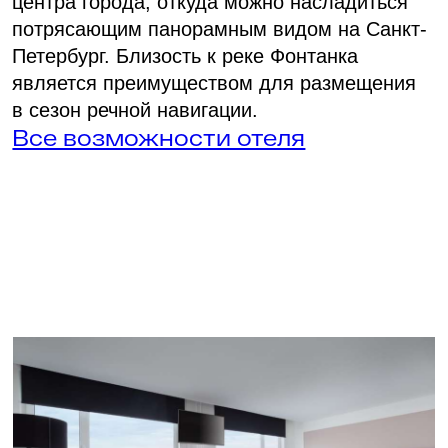
Транспортная доступность
1,3 км
5 км
Балтийский вокзал
Московский вокзал
10км
18 км
Ладожский вокзал
Аэропорт Пулково
10 мин.
20 мин.
м. Балтийская
м. Технологический
Институт