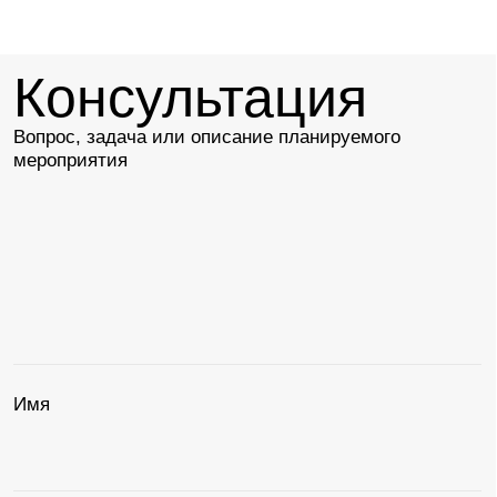
Отправить
Отвечу на вопросы
Менеджер Мария расскажет о порядке
и условиях бронирования, поможет
составить банкетное меню, ответит
на вопросы
+7 960 260 48 56
sales.eventspb@azimuthotels.com
Или задайте
вопрос
в мессенджере