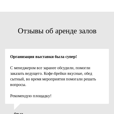
Семинар
Корпоратив
Банкет
Другое
Отзывы об аренде залов
Дата
Организация выставки была супер!
Количество участников
С менеджером все заранее обсудили, помогли
200
заказать ведущего. Кофе-брейки вкусные, обед
сытный, во время мероприятия помогали решать
10
2000
вопросы.
Имя
Рекомендую площадку!