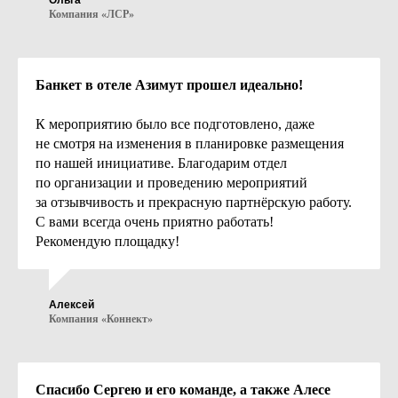
Ольга
Почта и/или телефон
Компания «ЛСР»
Банкет в отеле Азимут прошел идеально!
К мероприятию было все подготовлено, даже
Даю согласие с документом
«Согласие
не смотря на изменения в планировке размещения
пользователя на обработку персональных
по нашей инициативе. Благодарим отдел
данных»
по организации и проведению мероприятий
Даю согласие с документом
«Политика
за отзывчивость и прекрасную партнёрскую работу.
в отношении обработки персональных данных»
*
С вами всегда очень приятно работать!
Рекомендую площадку!
Алексей
Отправить
Компания «Коннект»
Спасибо Сергею и его команде, а также Алесе