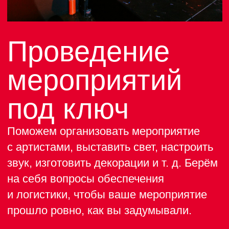
AZIMUT Сити
Отель Санкт-
Петербург 4*
Комфортное
размещение ваших
гостей
AZIMUT Сити Отель Санкт-Петербург —
идеальный выбор для комфортного
пребывания и отдыха. Отель расположен