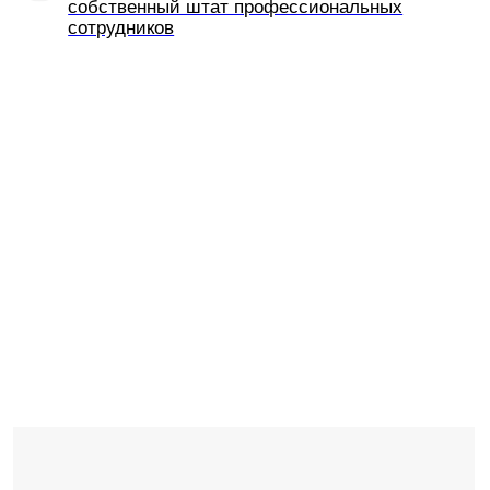
Выездной профессиональный
кейтеринг AZIMUT Сити Отель
Санкт-Петербург
предлагает широкий выбор блюд
из ресторанного меню для организации
и обслуживания мероприятий в Санкт-
Петербурге следующих форматов: фуршетов,