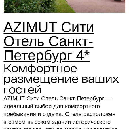
Собственная
парковка
на 50 машиномест
от 500 ₽ / день
Санкт-Петербург,
Лермонтовский пр-
кт., 43/1, литер А