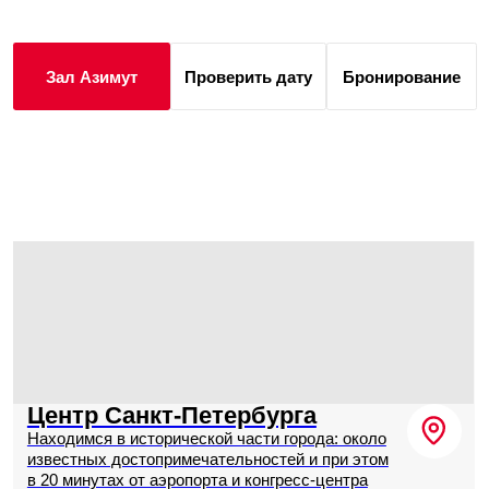
или семейного мероприятия. Позвольте себе
насладиться великолепным панорамным
видом, который украсит ваши праздничные
моменты и создаст фон, достойный особого
события. «Берлин» — это идеальное
сочетание элегантности и комфорта, где
каждая деталь продумана для вашего
удобства. Зал сдается вместе с залом Вена.
100 мест
198 м²
160 000 ₽
Вместимость
Этаж 18
за 8 часов
U-форма
Банкет
Фуршет
100
190
60
Зал Берлин
Проверить дату
Бронирование