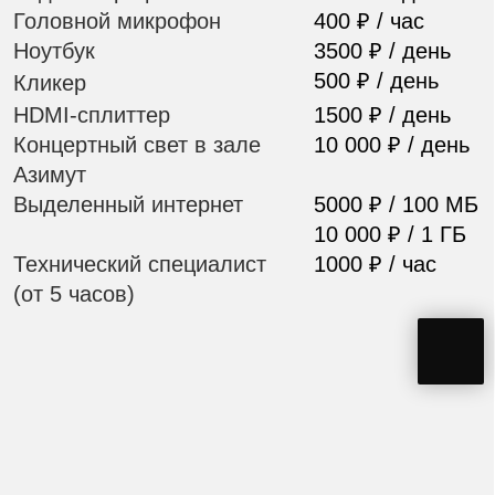
AZIMUT Сити
Отель Санкт-
Петербург 4*
Комфортное
размещение ваших
гостей
AZIMUT Сити Отель Санкт-Петербург —
идеальный выбор для комфортного
пребывания и отдыха. Отель расположен
в самом высоком здании исторического
центра города, откуда можно насладиться
потрясающим панорамным видом на Санкт-