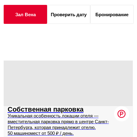
Меню
Кофе-
Шведский
Фуршеты
Банкеты
брейки
стол