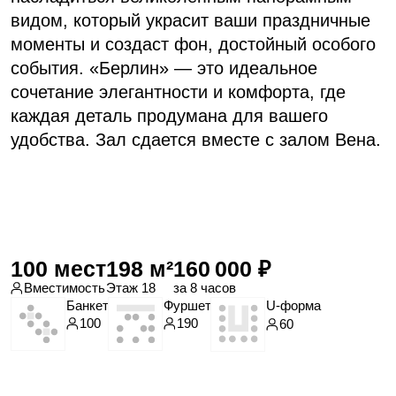
Приглашает вас насладиться великолепным
панорамным видом и провести
незабываемое корпоративное или семейное
торжество. Наш уникальный зал создан для
тех, кто ценит изысканность и элегантность
в каждой детали. Мы готовы предложить
вам умопомрачительное пространство для
ваших праздников, где каждая минута
станет незабываемой и каждый гость будет
окружен комфортом и вниманием.
Позвольте себе погрузиться в мир роскоши
и наслаждения в «Вене». Зал сдается
вместе с залом Берлин.
50 мест
110 м²
160 000 ₽
Вместимость
Этаж 18
за 8 часов
U-форма
Банкет
Фуршет
30
50
100