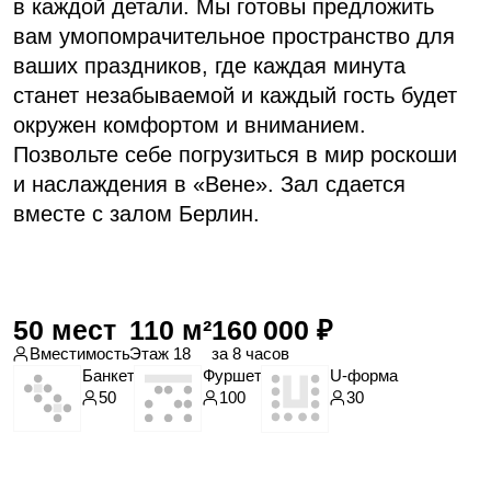
Отвечу на вопросы
Менеджер Мария расскажет о порядке
и условиях бронирования, поможет
составить банкетное меню, ответит
на вопросы
+7 960 260 48 56
sales.eventspb@azimuthotels.com
Или задайте
вопрос
в мессенджере