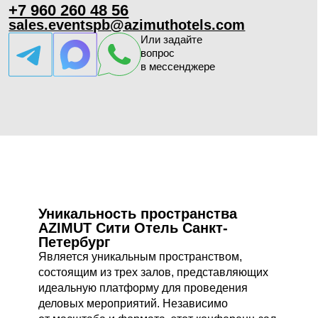
в зале
Встроенная плазменная
Уфа
панель LG, 1920 × 1080,
1500 ₽ / день
диагональ 55 дюймов
Встроенный лазерный
Кострома
проектор Xiaomi Mijia Laser,
3500 ₽ / день
1920 × 1080
любой зал
Передвижная плазменная
3500 ₽ / день
панель LG, 1920 × 1080,
диагональ 55 дюймов
Уникальность пространства
AZIMUT Сити Отель Санкт-
Петербург
Является уникальным пространством,
Оборудование
состоящим из трех залов, представляющих
Радиомикрофон
1000 ₽ / день
идеальную платформу для проведения
Проведение
Головной микрофон
400 ₽ / час
деловых мероприятий. Независимо