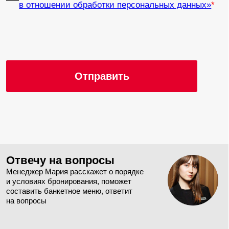
разрешение 768х1344,
соотношение сторон 9:16,
размер пикселя 2,6мм)
Светодиодный экран
Берлин
(2 × 3,5 м, разрешение
20 000 ₽ / день
458 × 752 пикселей,
соотношение сторон 16:9,
размер пикселей 3,9мм)
Встроенный
Вена
мультимедийный проектор
2000 ₽ / день
Panasonic PT-EW630E,
5500 ANSI Lumens, экран
2 × 3,4 м
Встроенный
Мюнхен, Кёльн,
мультимедийный проектор
Дрезден
Panasonic PT-EW630E,
1500 ₽ / день
5500 ANSI Lumens, экран
1,47 × 2,64 м
Встроенный лазерный
Мурманск
проектор EPSON, 5500 ANSI
1500 ₽ / день
Lumens, экран 1,13 × 2,03 м