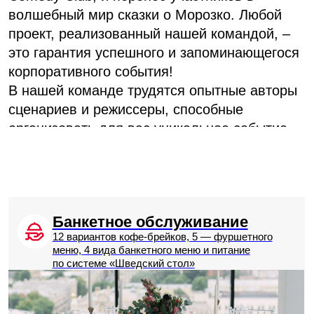
Зал для корпоратива
«Азимут»
Является идеальным вариантом для
проведения масштабных банкетов
до 600 гостей. Приглашаем Вас насладиться
нашим ассортиментом изысканных
кулинарных шедевров, разработанных
талантливым шеф-поваром специально для