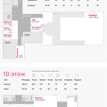
любого масштаба
Мы разрабатываем для вас уникальные
сценарии, которые превосходят все
ожидания, вызывают восторг и дарят
подлинное ощущение торжества. Наш опыт
включает в себя организацию
корпоративных вечеров в духе церемонии
Оскар, создание атмосферы юмора, как в
Comedy Club, и перенос участников в
волшебный мир сказки о Морозко. Любой
проект, реализованный нашей командой, –
это гарантия успешного и запоминающегося
корпоративного события!
В нашей команде трудятся опытные авторы
сценариев и режиссеры, способные
организовать для вас уникальное событие,
не имеющее прецедентов! Наши эксперты
разрабатывают каждый проект с учетом
индивидуальных потребностей. При
создании сценария принимаются во
Банкетное обслуживание