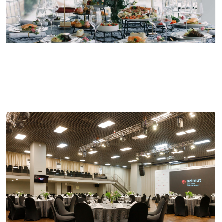
вашего особого мероприятия. Позвольте
нам создать незабываемый банкет, фуршет
или кофе-брейк, моменты, которые оставят
незабываемые впечатления как для вас, так
и для ваших почетных гостей.
600 мест
1250 м²
280 000 ₽
Вместимость
Этаж 2
за 8 часов
U-форма
Банкет
Фуршет
150
600
900
Зал Азимут
Проверить дату
Бронирование