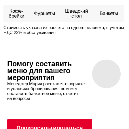
для флипчарта
Блокнот А4
200 ₽ / шт.
Проконсультироваться
25 ₽ / шт.
Ручка
При организации банкета
Оборудование, входящее
Зал
в стоимость аренды
Подиум
Азимут
Азимут,
Радиомикрофон
Берлин