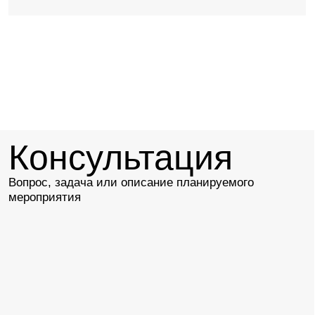
Стоимость указана из расчета на одного человека, с учетом
НДС 22% и обслуживания
Помогу составить
меню для вашего
мероприятия
Менеджер Мария расскажет о порядке
и условиях бронирования, поможет
составить банкетное меню, ответит
на вопросы
Проконсультироваться
+7 (960) 260 48 56
sales.eventspb@azimuthotels.com