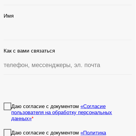
Аренда оборудования
Экраны и проекторы
Зал
Светодиодный экран
Азимут
(3,5 × 6 м, разрешение
40 000 ₽ / день
2112 × 1232 пикселей,
соотношение сторон 16:9,
размер пикселей 2мм)
Светодиодные боковые
Азимут
панели (2х3.5м,
40 000 ₽ / день