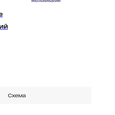
е
ий
Схема