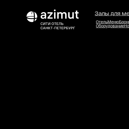
Залы для м
Отель
Меню
Брон
Оборудование
Но