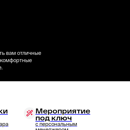
ить вам отличные
м комфортные
.
ки
Мероприятие
под ключ
ара
с персональным
менеджером