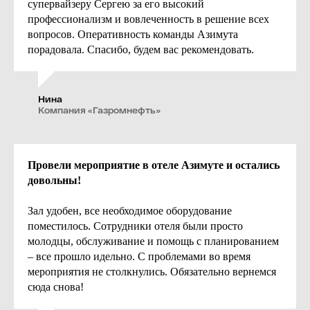
sales.eventspb@azimuthotels.com
супервайзеру Сергею за его высокий
профессионализм и вовлеченность в решение всех
вопросов. Оперативность команды Азимута
порадовала. Спасибо, будем вас рекомендовать.
Санкт-Петербург,
Лермонтовский пр-т, д. 43/1,
литер А
Нина
Подписывайтесь на наш канал
Компания «Газромнефть»
и получайте скидки:
t.me/azimuteventspb
https://max.ru/id7830001229_biz
Провели мероприятие в отеле Азимуте и остались
довольны!
Залы для мероприятий
Зал удобен, все необходимое оборудование
алы для конференций
2-й этаж
поместилось. Сотрудники отеля были просто
алы для тренингов
Зал «Азимут» для
молодцы, обслуживание и помощь с планированием
конференций
алы для семинаров
Зал «Азимут» для банкетов
– все прошло идельно. С проблемами во время
алы для свадьбы
Зал «Мюнхен + Кёльн +
мероприятия не столкнулись. Обязательно вернемся
алы для банкета
Дрезден»
алы для фуршета
сюда снова!
Зал «Мюнхен + Кёльн»
ейтеринг
Зал «Кёльн + Дрезден»