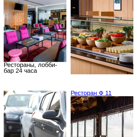
Достопримечательности
рядом
Невский проспект
Мариинский театр
15 мин.
10 мин.
Эрмитаж и Дворцовая
Vokzal 1853
площадь
13 мин.
20 мин.