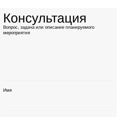
Отправить
Отвечу на вопросы
Менеджер Мария расскажет о порядке
и условиях бронирования, поможет
составить банкетное меню, ответит
на вопросы
+7 960 260 48 56
sales.eventspb@azimuthotels.com
Или задайте
вопрос
в мессенджере