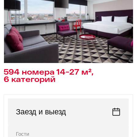
парковка
на 50 машиномест
от 500 ₽ / день
Санкт-Петербург,
Лермонтовский пр-кт.,
43/1, литер А
Транспортная доступность
1,3 км
5 км
Балтийский вокзал
Московский вокзал
10км
18 км
Ладожский вокзал
Аэропорт Пулково
10 мин.
20 мин.
м. Балтийская
м. Технологический
Институт