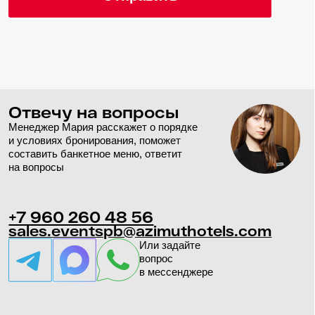
AZIMUT Сити
Отель Санкт-
Петербург 4*
Комфортное
размещение ваших
гостей
AZIMUT Сити Отель Санкт-Петербург —
идеальный выбор для комфортного
пребывания и отдыха. Отель расположен
в самом высоком здании исторического
центра города, откуда можно насладиться
потрясающим панорамным видом на Санкт-
Петербург. Близость к реке Фонтанка
является преимуществом для размещения
в сезон речной навигации.
Все возможности отеля