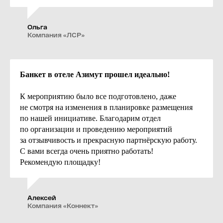
Ольга
Компания «ЛСР»
Залы для мероприятий
Залы AZIMUT Сити Отель Санкт-Петербург
Банкет в отеле Азимут прошел идеально!
подходят для проведения разного рода
мероприятий. Наша коллекция
К мероприятию было все подготовлено, даже
из 12 конференц-залов покрывает широкий
не смотря на изменения в планировке размещения
спектр потребностей.
по нашей инициативе. Благодарим отдел
по организации и проведению мероприятий
за отзывчивость и прекрасную партнёрскую работу.
С вами всегда очень приятно работать!
Рекомендую площадку!
Алексей
Компания «Коннект»