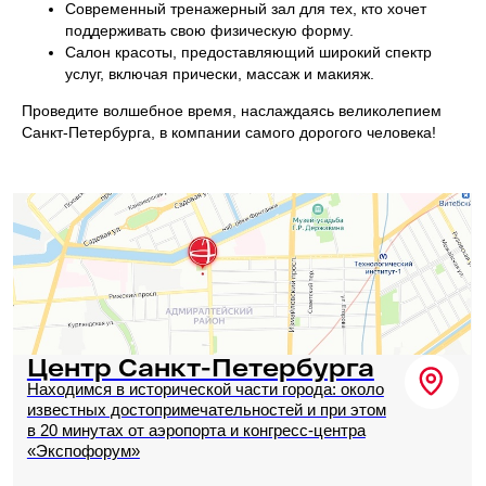
Современный тренажерный зал для тех, кто хочет
поддерживать свою физическую форму.
Салон красоты, предоставляющий широкий спектр
услуг, включая прически, массаж и макияж.
Собственная парковка
Уникальная особенность локации отеля —
Проведите волшебное время, наслаждаясь великолепием
вместительная парковка прямо в центре Санкт-
Санкт-Петербурга, в компании самого дорогого человека!
Петербурга, которая принадлежит отелю.
50 машиномест от 500 ₽ / день.
Консультация
Вопрос, задача или описание планируемого
мероприятия