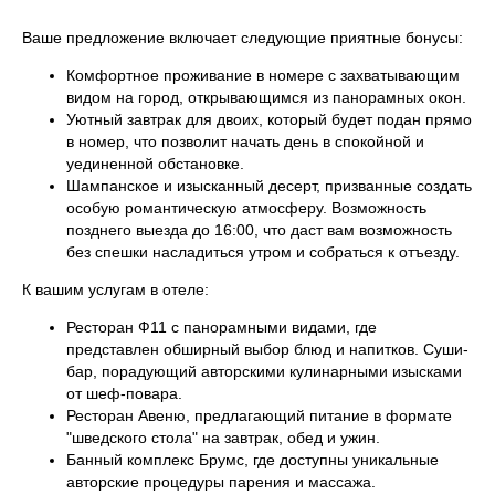
Ваше предложение включает следующие приятные бонусы:
Комфортное проживание в номере с захватывающим
видом на город, открывающимся из панорамных окон.
Уютный завтрак для двоих, который будет подан прямо
в номер, что позволит начать день в спокойной и
уединенной обстановке.
Шампанское и изысканный десерт, призванные создать
особую романтическую атмосферу. Возможность
позднего выезда до 16:00, что даст вам возможность
без спешки насладиться утром и собраться к отъезду.
К вашим услугам в отеле:
Центр Санкт-Петербурга
Ресторан Ф11 с панорамными видами, где
Находимся в исторической части города: около
известных достопримечательностей и при этом
представлен обширный выбор блюд и напитков. Суши-
в 20 минутах от аэропорта и конгресс-центра
бар, порадующий авторскими кулинарными изысками
«Экспофорум»
от шеф-повара.
Ресторан Авеню, предлагающий питание в формате
"шведского стола" на завтрак, обед и ужин.
Банный комплекс Брумс, где доступны уникальные
авторские процедуры парения и массажа.