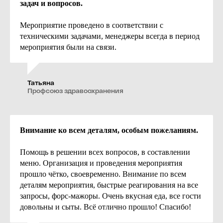
задач и вопросов.
уршетов, кофе-брейков
СМАРТ Полулюкс-2
ероприятия под ключ
СМАРТ Апартаменты
Мероприятие проведено в соответствии с
тзывы
техническими задачами, менеджеры всегда в период
мероприятия были на связи.
онтакты
© 2025-2026
Татьяна
овый Год 2027
Официальный сайт конференц- и банкетных залов
Профсоюз здравоохранения
борные новогодние
Единый реестр объектов классификации в сфере
орпоративы
туристской индустрии
Согласие пользователя на обработку персональных
данных
нение шеф-повара
Политика в отношении обработки персональных данных
Внимание ко всем деталям, особым пожеланиям.
Cookies
нение блогера
Задизайнил Александр Ким
Помощь в решении всех вопросов, в составлении
меню. Организация и проведения мероприятия
прошло чётко, своевременно. Внимание по всем
деталям мероприятия, быстрые реагирования на все
запросы, форс-мажоры. Очень вкусная еда, все гости
довольны и сыты. Всё отлично прошло! Спасибо!