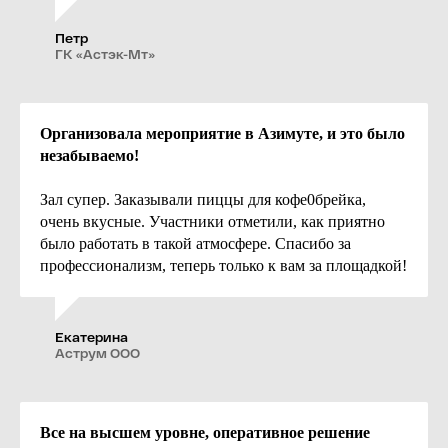
изнес-завтрак
Зал «Мюнхен»
алы для выпускного
Зал «Кёльн»
Петр
алы для круглого стола
ГК «Астэк-Мт»
Зал «Дрезден»
Зал «Уфа + Кострома»
алы для выставки
Зал «Уфа»
онгресс-центр
Зал «Кострома»
ольшие конференц-залы
Организовала мероприятие в Азимуте, и это было
Зал «Мурманск»
алы для корпоратива
незабываемо!
Зал «Брифинг»
алы для праздника
алы для дня рождения
18-й этаж
Зал супер. Заказывали пиццы для кофе0брейка,
алы для новогоднего
Зал «Берлин» для
орпоратива
очень вкусные. Участники отметили, как приятно
конференций
ероприятия
было работать в такой атмосфере. Спасибо за
Зал «Берлин» для банкетов
 проживанием
профессионализм, теперь только к вам за площадкой!
Зал «Вена» для
алы для юбилея
конференций
алы для презентаций
Зал «Вена» для банкетов
анорамные банкетные
алы
Екатерина
Аструм ООО
тель
Подбор номеров
ронирование и оплата
СМАРТ Стандарт
кции
СМАРТ Одноместный
ренда оборудования
СМАРТ Семейный
Все на высшем уровне, оперативное решение
еню для банкетов,
СМАРТ Полулюкс-1