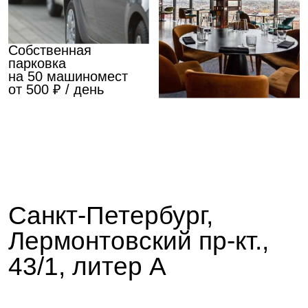
Новая Голандия
Музей железных
дорог России
15 мин.
10 мин.
Троице-Измайловский собор
Николо-Богоявленский Морской собор
Большая хоральная синагога
Юсуповский сад
Большой драматический театр
Египетский мост
Семимостье
Музей-усадьба Г. Р. Державина
Океанариум
Планетарий №1
Люмьер-Холл
Музей-квартира А. А. Блока